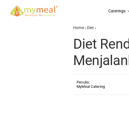
Skip
to
Caterings
content
Home
⏐
Diet
⏐
Diet Rendah Karb
Diet Rend
Menjalan
Penulis:
MyMeal Catering