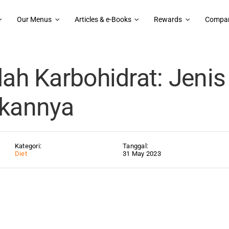
Our Menus
Articles & e-Books
Rewards
Compan
ohidrat: Jenis dan Tips Menjalankannya
ah Karbohidrat: Jenis
kannya
Kategori:
Tanggal:
Diet
31 May 2023