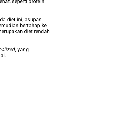
at, seperti protein
da diet ini, asupan
emudian bertahap ke
 merupakan diet rendah
nalized
, yang
al.