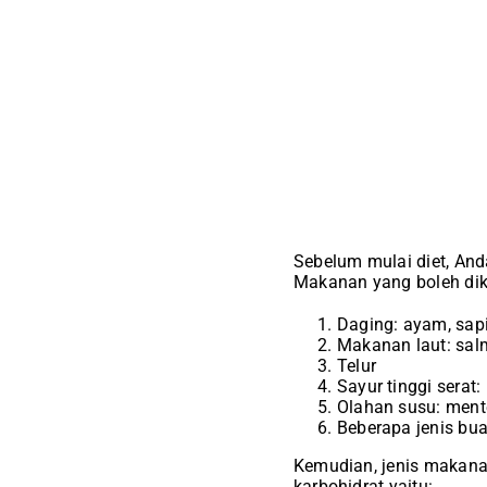
Sebelum mulai diet, An
Makanan yang boleh diko
Daging: ayam, sap
Makanan laut: salm
Telur
Sayur tinggi serat:
Olahan susu: mente
Beberapa jenis buah
Kemudian, jenis makanan
karbohidrat yaitu: