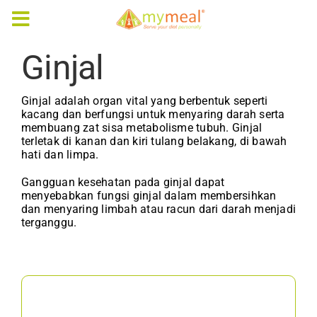
Skip
to
Toggle
content
Navigation
Ginjal
Caterings
Ginjal adalah organ vital yang berbentuk seperti
Our Menus
kacang dan berfungsi untuk menyaring darah serta
membuang zat sisa metabolisme tubuh. Ginjal
terletak di kanan dan kiri tulang belakang, di bawah
Articles & e-Books
hati dan limpa.
Gangguan kesehatan pada ginjal dapat
Rewards
menyebabkan fungsi ginjal dalam membersihkan
dan menyaring limbah atau racun dari darah menjadi
terganggu.
Company Profile