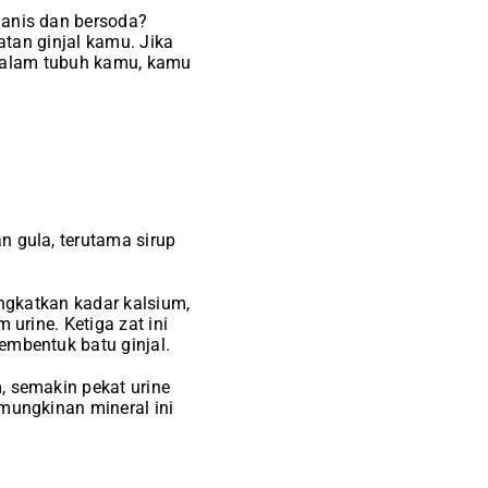
anis dan bersoda?
tan ginjal kamu. Jika
i dalam tubuh kamu, kamu
 gula, terutama sirup
ingkatkan kadar kalsium,
 urine. Ketiga zat ini
mbentuk batu ginjal.
 semakin pekat urine
mungkinan mineral ini