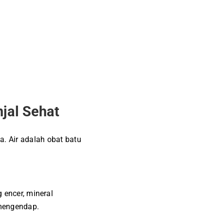
njal Sehat
. Air adalah obat batu
 encer, mineral
 mengendap.