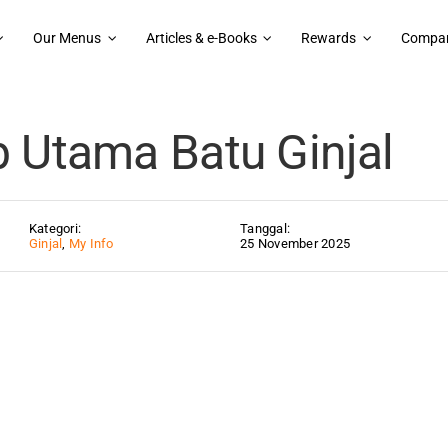
Our Menus
Articles & e-Books
Rewards
Compan
yebab Utama Batu Ginjal
 Utama Batu Ginjal
Kategori:
Tanggal:
Ginjal
,
My Info
25 November 2025