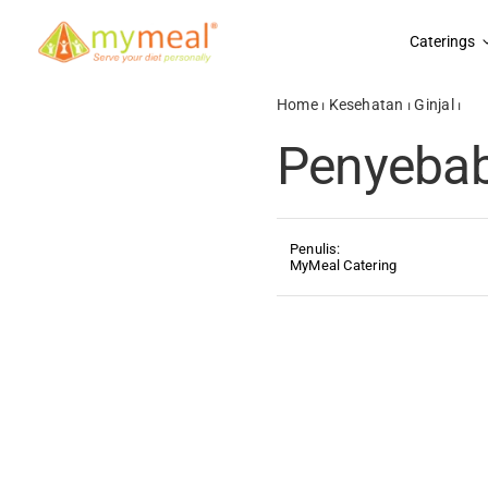
Skip
to
Caterings
content
Home
⏐
Kesehatan
⏐
Ginjal
⏐
Pen
Penyebab
Penulis:
MyMeal Catering