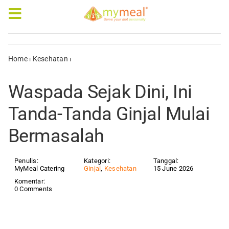
Skip
to
Toggle
content
Navigation
Caterings
Home
⏐
Kesehatan
⏐
Waspada Sejak Dini, Ini Tanda-Tanda Ginjal
Mulai Bermasalah
Our Menus
Waspada Sejak Dini, Ini
Articles & e-Books
Tanda-Tanda Ginjal Mulai
Bermasalah
Rewards
Company Profile
Penulis:
Kategori:
Tanggal:
MyMeal Catering
Ginjal
,
Kesehatan
15 June 2026
Komentar:
0 Comments