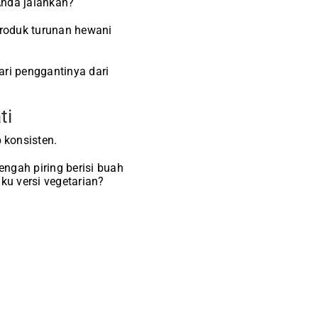
Anda jalankan?
roduk turunan hewani
ari penggantinya dari
ti
 konsisten.
ngah piring berisi buah
ku versi vegetarian?