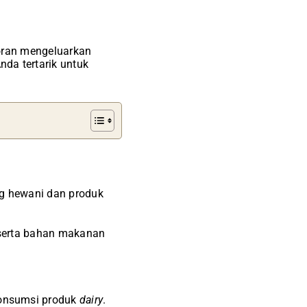
toran mengeluarkan
da tertarik untuk
ng hewani dan produk
, serta bahan makanan
konsumsi produk
dairy
.