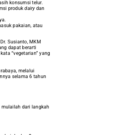
sih konsumsi telur.
umsi produk
dairy
dan
ya.
masuk pakaian, atau
 Dr. Susianto, MKM
ang dapat berarti
 kata “vegetarian” yang
urabaya, melalui
annya selama 6 tahun
mulailah dari langkah