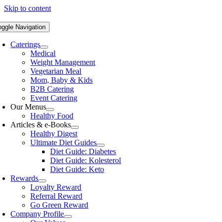
Skip to content
oggle Navigation
Caterings
Medical
Weight Management
Vegetarian Meal
Mom, Baby & Kids
B2B Catering
Event Catering
Our Menus
Healthy Food
Articles & e-Books
Healthy Digest
Ultimate Diet Guides
Diet Guide: Diabetes
Diet Guide: Kolesterol
Diet Guide: Keto
Rewards
Loyalty Reward
Referral Reward
Go Green Reward
Company Profile