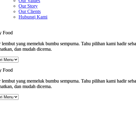
Our Values
Our Story
Our Clients
Hubungi Kami
y Food
 lembut yang memeluk bumbu sempurna. Tahu pilihan kami hadir sebagai 
atkan, dan mudah dicerna.
y Food
 lembut yang memeluk bumbu sempurna. Tahu pilihan kami hadir sebagai 
atkan, dan mudah dicerna.