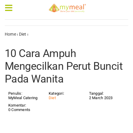
Skip
to
Toggle
content
Navigation
Caterings
Home
⏐
Diet
⏐
10 Cara Ampuh Mengecilkan Perut Buncit Pada
Wanita
Our Menus
10 Cara Ampuh
Articles & e-Books
Mengecilkan Perut Buncit
Pada Wanita
Rewards
Company Profile
Penulis:
Kategori:
Tanggal:
MyMeal Catering
Diet
2 March 2023
Komentar:
0 Comments