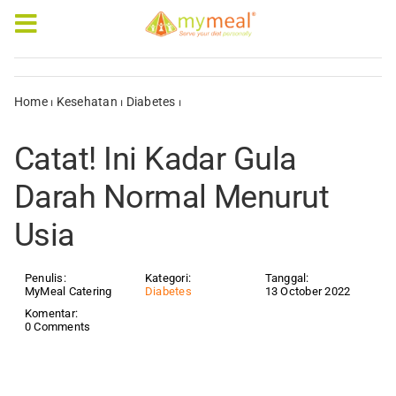
Skip
to
Toggle
content
Navigation
Caterings
Home
⏐
Kesehatan
⏐
Diabetes
⏐
Catat! Ini Kadar Gula Darah
Normal Menurut Usia
Our Menus
Catat! Ini Kadar Gula
Articles & e-Books
Darah Normal Menurut
Usia
Rewards
Company Profile
Penulis:
Kategori:
Tanggal:
MyMeal Catering
Diabetes
13 October 2022
Komentar:
0 Comments