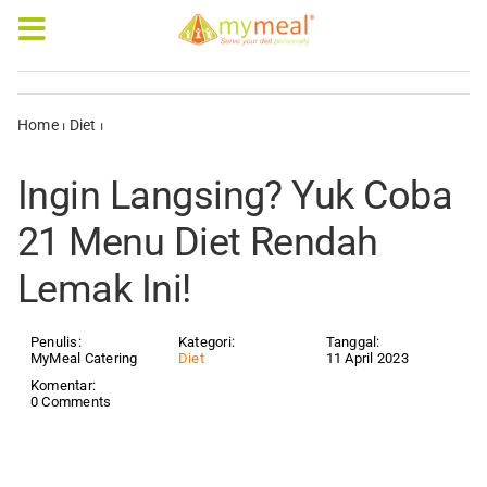
Skip
to
Toggle
content
Navigation
Caterings
Home
⏐
Diet
⏐
Ingin Langsing? Yuk Coba 21 Menu Diet Rendah
Lemak Ini!
Our Menus
Ingin Langsing? Yuk Coba
Articles & e-Books
21 Menu Diet Rendah
Lemak Ini!
Rewards
Company Profile
Penulis:
Kategori:
Tanggal:
MyMeal Catering
Diet
11 April 2023
Komentar:
0 Comments