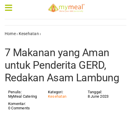
Skip
to
Toggle
content
Navigation
Caterings
Home
⏐
Kesehatan
⏐
7 Makanan yang Aman untuk Penderita
GERD, Redakan Asam Lambung
Our Menus
7 Makanan yang Aman
Articles & e-Books
untuk Penderita GERD,
Redakan Asam Lambung
Rewards
Company Profile
Penulis:
Kategori:
Tanggal:
MyMeal Catering
Kesehatan
8 June 2023
Komentar:
0 Comments