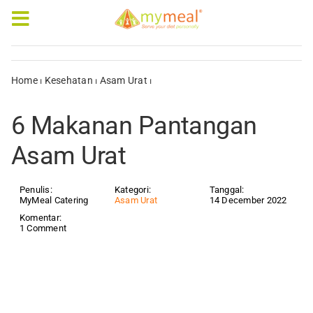
Skip
to
Toggle
content
Navigation
Caterings
Home
⏐
Kesehatan
⏐
Asam Urat
⏐
6 Makanan Pantangan Asam
Urat
Our Menus
6 Makanan Pantangan
Articles & e-Books
Asam Urat
Rewards
Penulis:
Kategori:
Tanggal:
MyMeal Catering
Asam Urat
14 December 2022
Komentar:
Company Profile
1 Comment