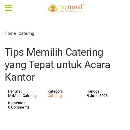
Skip
to
Toggle
content
Navigation
Caterings
Home
⏐
Catering
⏐
Tips Memilih Catering yang Tepat untuk Acara
Kantor
Our Menus
Tips Memilih Catering
Articles & e-Books
yang Tepat untuk Acara
Kantor
Rewards
Company Profile
Penulis:
Kategori:
Tanggal:
MyMeal Catering
Catering
9 June 2023
Komentar:
0 Comments