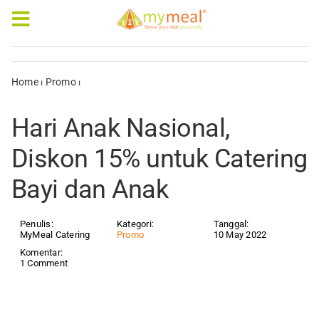
Skip
to
Toggle
content
Navigation
Caterings
Home
⏐
Promo
⏐
Hari Anak Nasional, Diskon 15% untuk Catering
Bayi dan Anak
Our Menus
Hari Anak Nasional,
Articles & e-Books
Diskon 15% untuk Catering
Bayi dan Anak
Rewards
Company Profile
Penulis:
Kategori:
Tanggal:
MyMeal Catering
Promo
10 May 2022
Komentar:
1 Comment