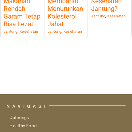
Makanan
Membantu
Kesehatan
Rendah
Menurunkan
Jantung?
Garam Tetap
Kolesterol
Jantung
,
Kesehatan
Bisa Lezat
Jahat
Jantung
,
Kesehatan
Jantung
,
Kesehatan
NAVIGASI
Caterings
Healthy Food