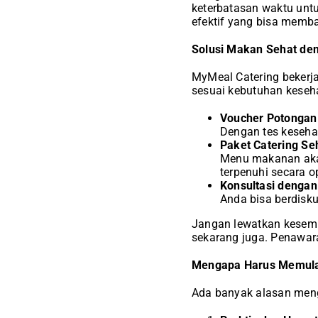
keterbatasan waktu untu
efektif yang bisa memb
Solusi Makan Sehat den
MyMeal Catering bekerj
sesuai kebutuhan keseh
Voucher Potongan 
Dengan tes kesehat
Paket Catering Se
Menu makanan akan
terpenuhi secara o
Konsultasi dengan
Anda bisa berdisku
Jangan lewatkan kesemp
sekarang juga. Penawara
Mengapa Harus Memulai
Ada banyak alasan meng