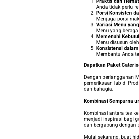
Praktis dan Hema
Anda tidak perlu 
Porsi Konsisten da
Menjaga porsi mak
Variasi Menu yan
Menu yang beraga
Memenuhi Kebutuh
Menu disusun oleh 
Konsistensi dala
Membantu Anda tet
Dapatkan Paket Caterin
Dengan berlangganan My
pemeriksaan lab di Prod
dan bahagia.
Kombinasi Sempurna un
Kombinasi antara tes k
menjadi inspirasi bagi 
dan bergabung dengan p
Mulai sekarang, buat h