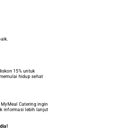
aik.
diskon 15% untuk
 memulai hidup sehat
 MyMeal Catering ingin
 informasi lebih lanjut
dia!