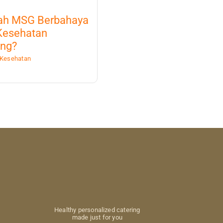
ah MSG Berbahaya
Kesehatan
ung?
Kesehatan
Healthy personalized catering
made just for you