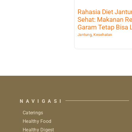
Rahasia Diet Jantu
Sehat: Makanan R
Garam Tetap Bisa 
Jantung
,
Kesehatan
NAVIGASI
Caterings
Healthy Food
Healthy Digest