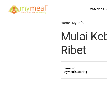
Skip
to
Caterings
content
Home
⏐
My Info
⏐
Mulai Kebias
Mulai Ke
Ribet
Penulis:
MyMeal Catering