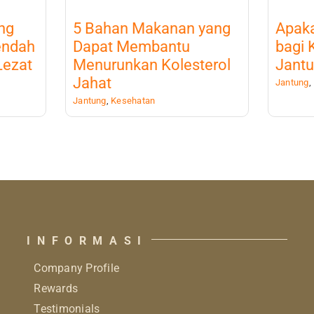
ng
5 Bahan Makanan yang
Apak
endah
Dapat Membantu
bagi 
Lezat
Menurunkan Kolesterol
Jant
Jahat
Jantung
,
Jantung
,
Kesehatan
INFORMASI
Company Profile
Rewards
Testimonials