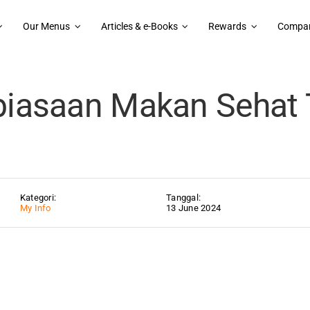
Our Menus
Articles & e-Books
Rewards
Compan
aan Makan Sehat Tanpa Ribet
biasaan Makan Sehat
Kategori:
Tanggal:
My Info
13 June 2024