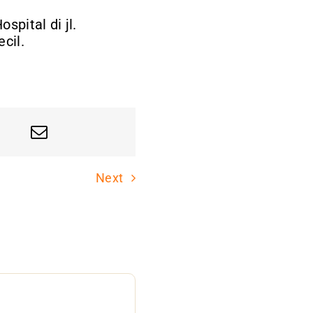
spital di jl.
cil.
Next