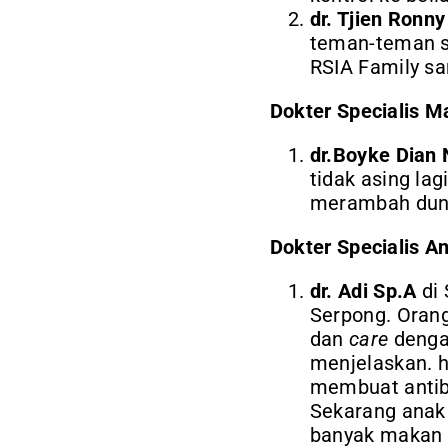
dr. Tjien Ronn
teman-teman sa
RSIA Family sa
Dokter Specialis M
dr.Boyke Dia
tidak asing lag
merambah dunia
Dokter Specialis A
dr. Adi Sp.A
di 
Serpong. Orang
dan
care
dengan
menjelaskan. h
membuat antibo
Sekarang anak 
banyak makan 