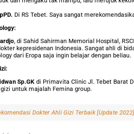
uk dan mengaku tak mampu, lalu merujuk kekole
SpPD.
Di RS Tebet. Saya sangat merekomendasikan
ology:
ardjo
, di Sahid Sahirman Memorial Hospital, RS
dokter kepresidenan Indonesia. Sangat ahli di bi
logy dari Eropa saja ingin belajar dengan beliau.
zi:
Ridwan Sp.GK
di Primavita Clinic Jl. Tebet Barat 
gizi untuk majalah Femina group.
komendasi Dokter Ahli Gizi Terbaik [Update 2022