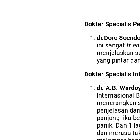
Dokter Specialis P
dr.Doro Soend
ini sangat
frien
menjelaskan su
yang pintar da
Dokter Specialis In
dr. A.B. Wardo
Internasional B
menerangkan s
penjelasan da
panjang jika b
panik. Dan 1 la
dan merasa tak