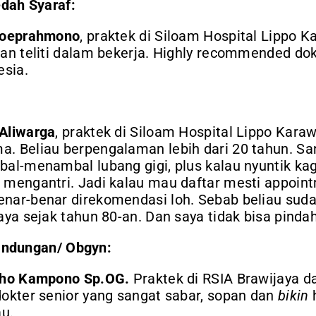
edah Syaraf:
hjoeprahmono
, praktek di Siloam Hospital Lippo K
dan teliti dalam bekerja. Highly recommended dok
esia.
Aliwarga
, praktek di Siloam Hospital Lippo Karawa
. Beliau berpengalaman lebih dari 20 tahun. Sang
bal-menambal lubang gigi, plus kalau nyuntik kag
 mengantri. Jadi kalau mau daftar mesti appoi
nar-benar direkomendasi loh. Sebab beliau suda
aya sejak tahun 80-an. Dan saya tidak bisa pindah
andungan/ Obgyn:
roho Kampono Sp.OG.
Praktek di RSIA Brawijaya d
dokter senior yang sangat sabar, sopan dan
bikin
h
au.