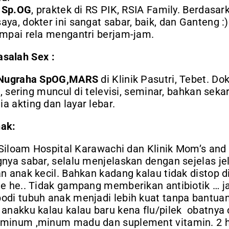
y Sp.OG
, praktek di RS PIK, RSIA Family. Berdas
ya, dokter ini sangat sabar, baik, dan Ganteng :)
mpai rela mengantri berjam-jam.
asalah Sex :
n Nugraha SpOG,MARS
di Klinik Pasutri, Tebet. Dok
i, sering muncul di televisi, seminar, bahkan sek
 akting dan layar lebar.
nak:
Siloam Hospital Karawachi dan Klinik Mom’s and
nya sabar, selalu menjelaskan dengan sejelas je
 anak kecil. Bahkan kadang kalau tidak distop di
e he.. Tidak gampang memberikan antibiotik … j
di tubuh anak menjadi lebih kuat tanpa bantuan 
anakku kalau kalau baru kena flu/pilek obatnya 
minum ,minum madu dan suplement vitamin. 2 ha