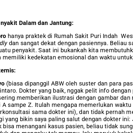
enyakit Dalam dan Jantung:
oro
hanya praktek di Rumah Sakit Puri Indah West
dly
dan sangat dekat dengan pasiennya. Beliau 
atu penyakit. Saat ini bukankah kita membutuhk
n memiliki kedekatan emosional dan waktu untuk
ternis:
yo
(biasa dipanggil ABW oleh suster dan para pas
intaro. Dokter yang baik, nggak pelit info dengan
ering memberikan ilustrasi dengan gambar dan
ri A sampe Z. Itulah mengapa memerlukan waktu
erkonsultasi sama dokter ini), dan tidak pernah
gi yang bikin saya paling salut dengan dokter ini:
 bisa menangani kasus pasien, beliau tidak sun