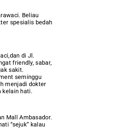
arawaci. Beliau
ter spesialis bedah
ci,dan di Jl.
at friendly, sabar,
ak sakit.
ntment seminggu
h menjadi dokter
 kelain hati.
an Mall Ambasador.
ati “sejuk” kalau