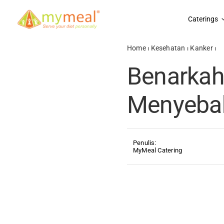
Skip
to
Caterings
content
Home
⏐
Kesehatan
⏐
Kanker
⏐
B
Benarka
Menyeba
Penulis:
MyMeal Catering