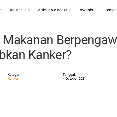
Our Menus
Articles & e-Books
Rewards
Compan
enarkah Makanan Berpengawet Menyebabkan Kanker?
h Makanan Berpengaw
bkan Kanker?
Kategori:
Tanggal:
Kanker
4 October 2021