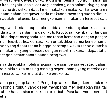
r Treatment Centers of America
memberikan contoh makanan
 kanker yaitu sosis,
hot dog
, dendeng, dan salami daging sap
an yang diawetkan dapat meningkatkan risiko kanker ovarium 
unaan bahan pengawet pada makanan memang sudah diatur
an adalah frekuensi kita mengkonsumsi makanan tersebut dal
engawet kimia maupun alami tidak membahayakan kesehatan
a aturannya dan harus diikuti. Keputusan kembali di tangan
 kita dapat mengandalkan makanan kemasan dengan penga
n tersebut tidak disarankan untuk dikonsumsi berlebihan at
anan yang dapat tahan hingga beberapa waktu tanpa ditamb
ya makanan yang diproses dengan retort, makanan dapat taha
dengan penambahan bahan pengawet.
hanya disebabkan oleh makanan dengan pengawet atau bahan p
 pola hidup kita masing-masing seperti orang yang merokok d
n resiko kanker mulut dan kerongkongan.
alah pengidap kanker? Pengidap kanker dianjurkan untuk me
n kondisi tubuh yang dapat membantu meningkatkan kualitas
uh terhadap sistem kekebalan tubuh. Pastikan Anda memeriks
t ini.