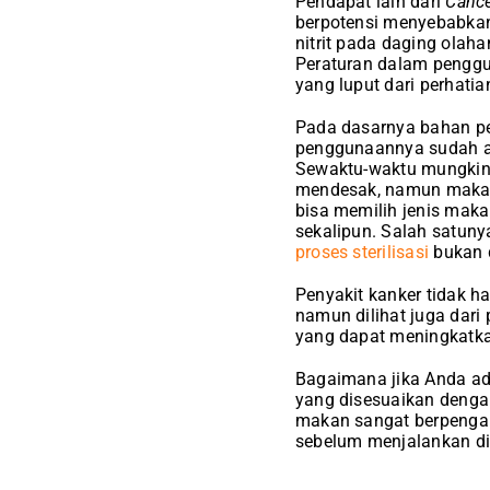
Pendapat lain dari
Cance
berpotensi menyebabkan
nitrit pada daging olah
Peraturan dalam pengg
yang luput dari perhati
Pada dasarnya bahan p
penggunaannya sudah ad
Sewaktu-waktu mungkin
mendesak, namun makana
bisa memilih jenis mak
sekalipun. Salah satun
proses sterilisasi
bukan 
Penyakit kanker tidak 
namun dilihat juga dari
yang dapat meningkatka
Bagaimana jika Anda ad
yang disesuaikan denga
makan sangat berpengar
sebelum menjalankan die