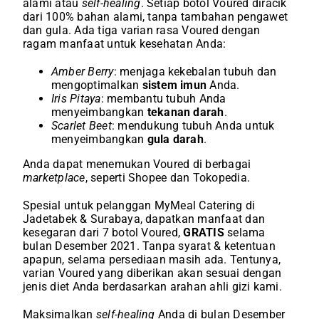
alami atau
self-healing
. Setiap botol Voured diracik
dari 100% bahan alami, tanpa tambahan pengawet
dan gula. Ada tiga varian rasa Voured dengan
ragam manfaat untuk kesehatan Anda:
Amber Berry
: menjaga kekebalan tubuh dan
mengoptimalkan
sistem imun
Anda.
Iris Pitaya
: membantu tubuh Anda
menyeimbangkan
tekanan darah
.
Scarlet Beet
: mendukung tubuh Anda untuk
menyeimbangkan
gula darah
.
Anda dapat menemukan Voured di berbagai
marketplace
, seperti Shopee dan Tokopedia.
Spesial untuk pelanggan MyMeal Catering di
Jadetabek & Surabaya, dapatkan manfaat dan
kesegaran dari 7 botol Voured,
GRATIS
selama
bulan Desember 2021. Tanpa syarat & ketentuan
apapun, selama persediaan masih ada. Tentunya,
varian Voured yang diberikan akan sesuai dengan
jenis diet Anda berdasarkan arahan ahli gizi kami.
Maksimalkan
self-healing
Anda di bulan Desember