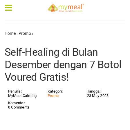
Skip
to
Toggle
content
Navigation
Caterings
Home
⏐
Promo
⏐
Self-Healing di Bulan Desember dengan 7 Botol
Voured Gratis!
Our Menus
Self-Healing di Bulan
Articles & e-Books
Desember dengan 7 Botol
Voured Gratis!
Rewards
Company Profile
Penulis:
Kategori:
Tanggal:
MyMeal Catering
Promo
23 May 2023
Komentar:
0 Comments