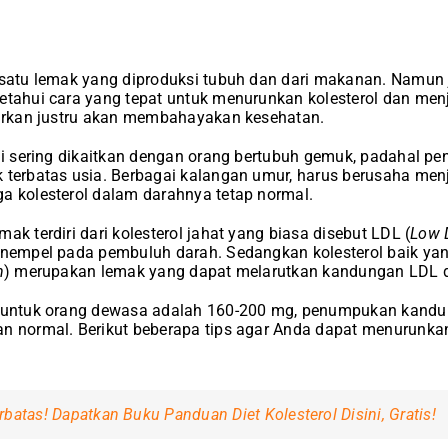
 satu lemak yang diproduksi tubuh dan dari makanan. Namun j
getahui cara yang tepat untuk menurunkan kolesterol dan me
iarkan justru akan membahayakan kesehatan.
gi sering dikaitkan dengan orang bertubuh gemuk, padahal penya
 terbatas usia. Berbagai kalangan umur, harus berusaha men
a kolesterol dalam darahnya tetap normal.
ak terdiri dari kolesterol jahat yang biasa disebut LDL (
Low D
menempel pada pembuluh darah. Sedangkan kolesterol baik ya
n
) merupakan lemak yang dapat melarutkan kandungan LDL 
l untuk orang dewasa adalah 160-200 mg, penumpukan kand
n normal. Berikut beberapa tips agar Anda dapat menurunkan
atas! Dapatkan Buku Panduan Diet Kolesterol Disini, Gratis!