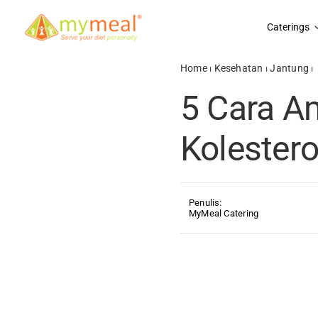
Skip
to
Caterings
content
Home
⏐
Kesehatan
⏐
Jantung
⏐
5 Cara A
Kolestero
Penulis:
MyMeal Catering