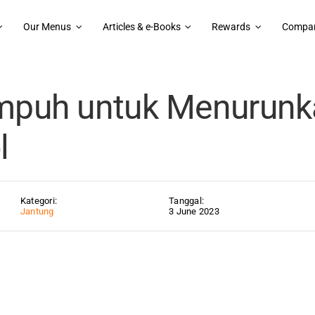
Our Menus
Articles & e-Books
Rewards
Compan
5 Cara Ampuh untuk Menurunkan Kolesterol
mpuh untuk Menurunk
l
Kategori:
Tanggal:
Jantung
3 June 2023