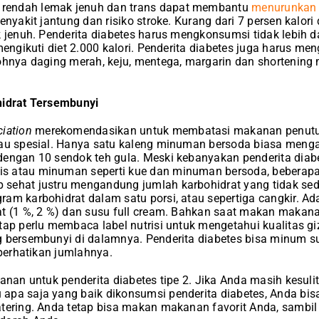
endah lemak jenuh dan trans dapat membantu
menurunkan 
enyakit jantung dan risiko stroke. Kurang dari 7 persen kalori
 jenuh. Penderita diabetes harus mengkonsumsi tidak lebih da
mengikuti diet 2.000 kalori. Penderita diabetes juga harus m
tohnya daging merah, keju, mentega, margarin dan shortenin
hidrat Tersembunyi
iation
merekomendasikan untuk membatasi makanan penutup
tau spesial. Hanya satu kaleng minuman bersoda biasa men
dengan 10 sendok teh gula. Meski kebanyakan penderita dia
s atau minuman seperti kue dan minuman bersoda, bebera
sehat justru mengandung jumlah karbohidrat yang tidak sedi
am karbohidrat dalam satu porsi, atau sepertiga cangkir. Ad
at (1 %, 2 %) dan susu full cream. Bahkan saat makan mak
tap perlu membaca label nutrisi untuk mengetahui kualitas 
 bersembunyi di dalamnya. Penderita diabetes bisa minum su
iperhatikan jumlahnya.
kanan untuk penderita diabetes tipe 2. Jika Anda masih kesu
apa saja yang baik dikonsumsi penderita diabetes, Anda bis
tering. Anda tetap bisa makan makanan favorit Anda, sambil