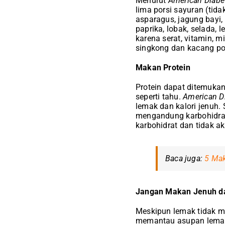
Menurut
American Diabe
lima porsi sayuran (tid
asparagus, jagung bayi, 
paprika, lobak, selada
karena serat, vitamin, m
singkong dan kacang pol
Makan Protein
Protein dapat ditemukan
seperti tahu.
American Di
lemak dan kalori jenuh.
mengandung karbohidrat
karbohidrat dan tidak 
Baca juga:
5 Mak
Jangan Makan Jenuh d
Meskipun lemak tidak me
memantau asupan lemak j