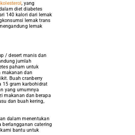
kolesterol
, yang
 dalam diet diabetes
ri 140 kalori dari lemak
engkonsumsi lemak trans
g mengandung lemak
 / desert manis dan
gandung jumlah
betes paham untuk
pa makanan dan
kit. Buah cranberry
a 15 gram karbohidrat
anan yang umumnya
gizi makanan dan berapa
su dan buah kering,
litan dalam menentukan
a berlangganan catering
 kami bantu untuk