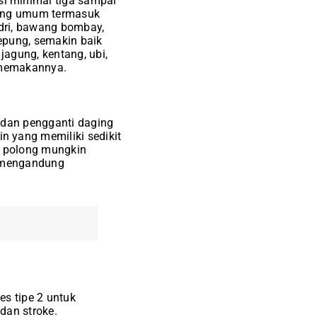
si minimal tiga sampai
 yang umum termasuk
ledri, bawang bombay,
epung, semakin baik
jagung, kentang, ubi,
g memakannya.
 dan pengganti daging
 yang memiliki sedikit
g polong mungkin
k mengandung
s tipe 2 untuk
dan stroke.