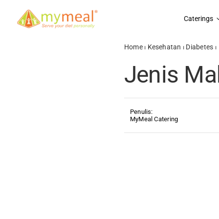
Skip
to
Caterings
content
Home
⏐
Kesehatan
⏐
Diabetes
⏐
Jenis Ma
Penulis:
MyMeal Catering