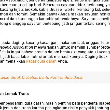
tes Association
, penderita diabetes tipe 2 harus mengkonsum
ak bertepung) setiap hari. Beberapa sayuran tidak bertepung
kacang hijau, brokoli, kubis Brussel, wortel, kembang kol, se
, lemon dan tomat. Semakin banyak Anda makan sayuran non-t
ineral dan kandungan karbohidrat rendahnya. Sayuran seperti 
ong dianggap sayuran bertepung, jadi jangan terlalu serin
 pada daging, kacang-kacangan, makanan laut, unggas, telur
abetic Association
menyarankan untuk memilih sumber protein
 Selalu ingat bahwa protein dalam bentuk kacang atau kacan
, jadi baca label nutrisi untuk memastikannya. Daging tida
akan menaikkan
kadar gula darah
Anda.
anan Untuk Diabetes, Bantu Kontrol Gula Darah
an Lemak Trans
mpengaruhi gula darah, masih penting bagi penderita diabete
enuh dan trans karena peningkatan risiko penyakit jantung 