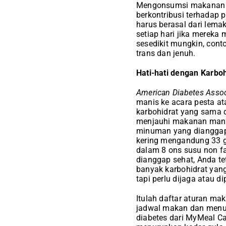
Mengonsumsi makanan r
berkontribusi terhadap p
harus berasal dari lemak
setiap hari jika mereka 
sesedikit mungkin, con
trans dan jenuh.
Hati-hati dengan Karbo
American Diabetes Assoc
manis ke acara pesta a
karbohidrat yang sama 
menjauhi makanan mani
minuman yang dianggap 
kering mengandung 33 gr
dalam 8 ons susu non f
dianggap sehat, Anda te
banyak karbohidrat yang
tapi perlu dijaga atau d
Itulah daftar aturan ma
jadwal makan dan menu 
diabetes dari MyMeal Ca