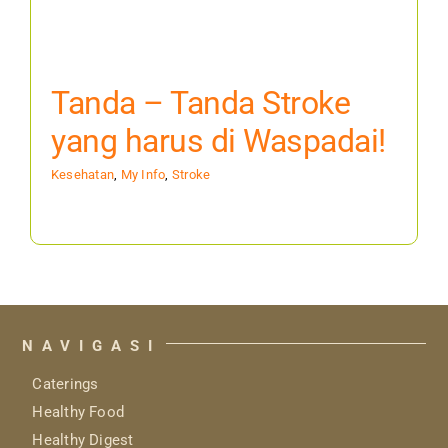
Tanda – Tanda Stroke
yang harus di Waspadai!
Kesehatan
,
My Info
,
Stroke
NAVIGASI
Caterings
Healthy Food
Healthy Digest