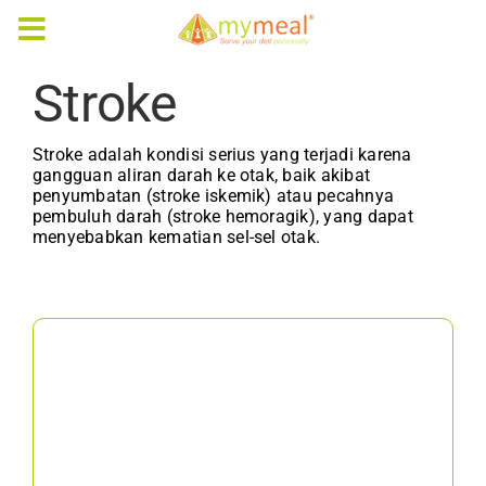
Skip
to
Toggle
content
Navigation
Stroke
Caterings
Stroke adalah kondisi serius yang terjadi karena
Our Menus
gangguan aliran darah ke otak, baik akibat
penyumbatan (stroke iskemik) atau pecahnya
pembuluh darah (stroke hemoragik), yang dapat
Articles & e-Books
menyebabkan kematian sel-sel otak.
Rewards
Company Profile