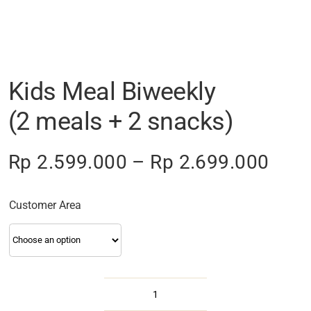
Kids Meal Biweekly
(2 meals + 2 snacks)
Pric
Rp
2.599.000
–
Rp
2.699.000
rang
Rp 2
Customer Area
thro
Rp 2
Kids