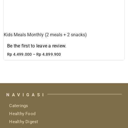
Kids Meals Monthly (2 meals + 2 snacks)
Be the first to leave a review.
Price
Rp
4.499.000
–
Rp
4.899.900
range:
Rp 4.499.000
through
Rp 4.899.900
NAVIGASI
Caterings
Healthy Food
Healthy Digest